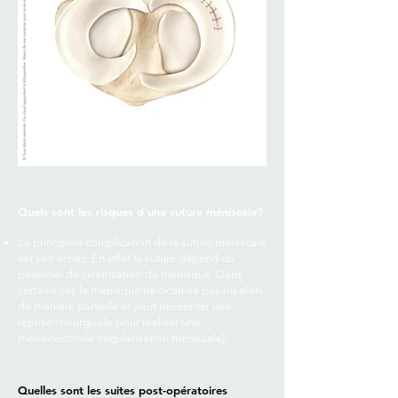
Quels sont les risques d'une suture méniscale?
La principale complication de la suture méniscale
est son échec. En effet la suture dépend du
potentiel de cicatrisation du ménisque. Dans
certains cas le ménisque ne cicatrise pas ou alors
de manière partielle et peut nécessiter une
reprise chirurgicale pour réaliser une
méniscectomie (régularisation méniscale).
Quelles sont les suites post-opératoires