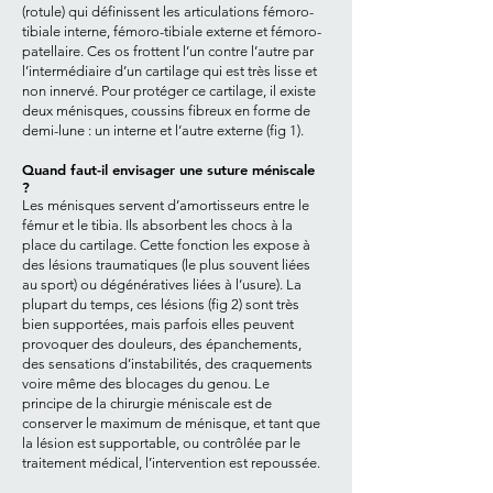
(rotule) qui définissent les articulations fémoro-
tibiale interne, fémoro-tibiale externe et fémoro-
patellaire. Ces os frottent l’un contre l’autre par
l’intermédiaire d’un cartilage qui est très lisse et
non innervé. Pour protéger ce cartilage, il existe
deux ménisques, coussins fibreux en forme de
demi-lune : un interne et l’autre externe (fig 1).
Quand faut-il envisager une suture méniscale
?
Les ménisques servent d’amortisseurs entre le
fémur et le tibia. Ils absorbent les chocs à la
place du cartilage. Cette fonction les expose à
des lésions traumatiques (le plus souvent liées
au sport) ou dégénératives liées à l’usure). La
plupart du temps, ces lésions (fig 2) sont très
bien supportées, mais parfois elles peuvent
provoquer des douleurs, des épanchements,
des sensations d’instabilités, des craquements
voire même des blocages du genou. Le
principe de la chirurgie méniscale est de
conserver le maximum de ménisque, et tant que
la lésion est supportable, ou contrôlée par le
traitement médical, l’intervention est repoussée.