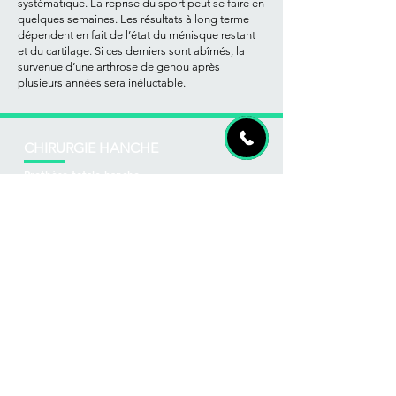
systématique. La reprise du sport peut se faire en
quelques semaines. Les résultats à long terme
dépendent en fait de l’état du ménisque restant
et du cartilage. Si ces derniers sont abîmés, la
survenue d’une arthrose de genou après
plusieurs années sera inéluctable.
CHIRURGIE HANCHE
Prothèse totale hanche
Changement prothèse hanche
CHIRURGIE GENOU
Ligamentoplastie genou
Suture méniscale
Régularisation méniscale
Ostéotomie tibiale
Prothèse uni-compartimentale
Prothèse totale du genou
Infections ostéo-articulaires