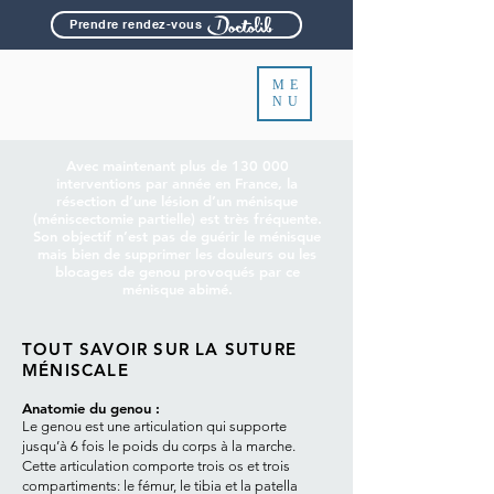
Prendre rendez-vous
ME
NU
Avec maintenant plus de 130 000
interventions par année en France, la
résection d’une lésion d’un ménisque
(méniscectomie partielle) est très fréquente.
Son objectif n’est pas de guérir le ménisque
mais bien de supprimer les douleurs ou les
blocages de genou provoqués par ce
ménisque abimé.
TOUT SAVOIR SUR LA SUTURE
MÉNISCALE
Anatomie du genou :
Le genou est une articulation qui supporte
jusqu’à 6 fois le poids du corps à la marche.
Cette articulation comporte trois os et trois
compartiments: le fémur, le tibia et la patella