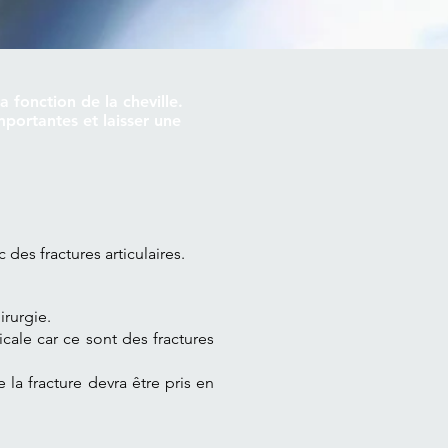
a fonction de la cheville.
portantes et laisser une
c des fractures articulaires.
irurgie.
icale car ce sont des fractures
la fracture devra être pris en