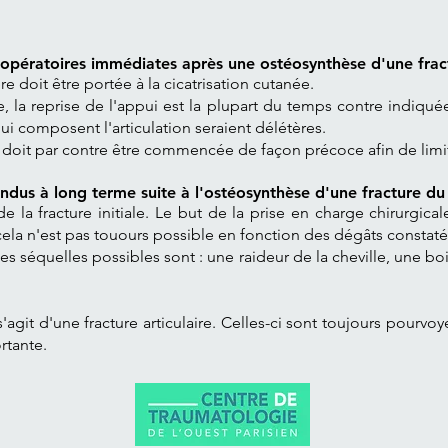
t-opératoires immédiates après une ostéosynthèse d'une fract
re doit être portée à la cicatrisation cutanée.
ire, la reprise de l'appui est la plupart du temps contre indiq
i composent l'articulation seraient délétères.
e doit par contre être commencée de façon précoce afin de limiter
endus à long terme suite à l'ostéosynthèse d'une fracture du p
 la fracture initiale. Le but de la prise en charge chirurgica
 cela n'est pas touours possible en fonction des dégâts constaté
les séquelles possibles sont : une raideur de la cheville, une bo
s'agit d'une fracture articulaire. Celles-ci sont toujours pourvo
rtante.