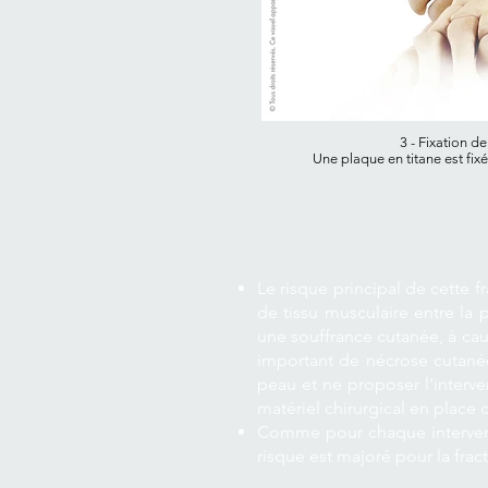
3 - Fixation d
Une plaque en titane est fix
Le risque principal de cette fr
de tissu musculaire entre la 
une souffrance cutanée, à cau
important de nécrose cutanée.
peau et ne proposer l'interv
matériel chirurgical en place
Comme pour chaque interventio
risque est majoré pour la frac