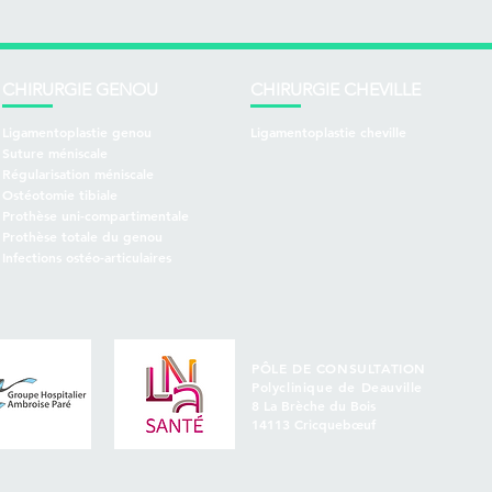
CHIRURGIE GENOU
CHIRURGIE CHEVILLE
Ligamentoplastie genou
Ligamentoplastie cheville
Suture méniscale
Régularisation méniscale
Ostéotomie tibiale
Prothèse uni-compartimentale
Prothèse totale du genou
Infections ostéo-articulaires
PÔLE DE CONSULTATION
Polyclinique de Deauville
8 La Brèche du Bois
14113 Cricquebœuf