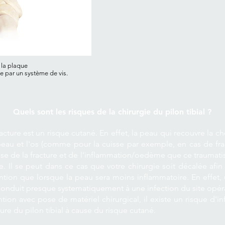
e la plaque
ée par un système de vis.
Quels sont les risques de la chirurgie du pilon tibial ?
acture est un risque cutané. En effet, la peau qui recouvre la chevi
peau et l'os (comme pour la cuisse par exemple, en cas de frac
se de la fracture et de l'inflammation/oedème que ce traumatis
 Il se peut dans ce cas que votre chirurgie soit décalée afin d
ention que lorsque la peau sera moins inflammatoire. En effet
 conduit presque systematiquement à une infection du site opéra
n avec pose de matériel chirurgical, il existe un risque d'inf
ture du pilon tibial à cause du risque cutané.