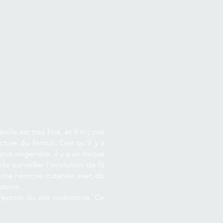
lle est très fine, et il n'y pas
ture du fémur). Dès qu'il y a
me engendre, il y a un risque
e surveiller l'évolution de la
, une nécrose cutanée avec du
toire.
ection du site opératoire. Ce