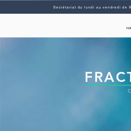
Secrétariat du lundi au vendredi de 
H
FRAC