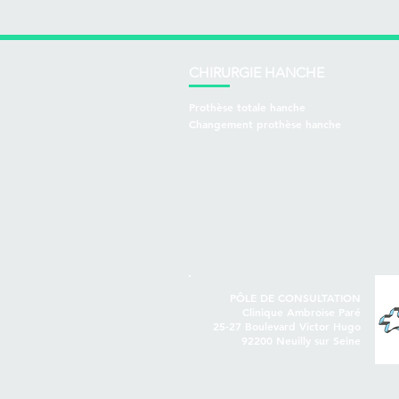
CHIRURGIE HANCHE
Prothèse totale hanche
Changement prothèse hanche
PÔLE DE CONSULTATION
Clinique Ambroise Paré
25-27 Boulevard Victor Hugo
92200 Neuilly sur Seine