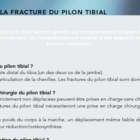
LA FRACTURE DU PILON TIBIAL
ibial sont des fractures graves, qui compromettent toujours l
rrectement, ces fractures peuvent amener à des sequelles im
boiterie sequellaire.
 pilon tibial ?
oute distal du tibia (un des deux os de la jambe).
'articulation de la chevilles. Les fractures du pilon tibial sont don
irurgie du pilon tibial ?
 strictement non déplacées peuvent être prises en charge sans ch
tures du pilon tibial nécessiteront une prise en charge chirurg
le poids du corps à la marche, un déplacement même faible de 
our réduction/ostéosynthèse.
ion du pilon tibial ?