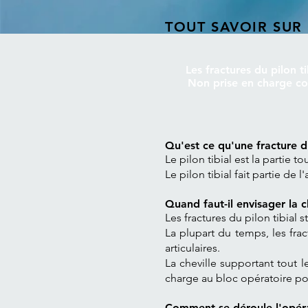
TOUT SAVOIR SUR 
Les fractures du pilon t
Non prise en charge co
Qu'est ce qu'une fracture du
Le pilon tibial est la partie t
Le pilon tibial fait partie de l
Quand faut-il envisager la ch
Les fractures du pilon tibial
La plupart du temps, les frac
articulaires.
La cheville supportant tout 
charge au bloc opératoire p
Comment se déroule l'opérat